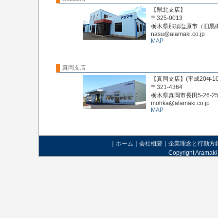
【県北支店】
〒325-0013
栃木県那須塩原市（旧黒磯市
nasu@alamaki.co.jp
MAP
真岡支店
【真岡支店】(平成20年1
〒321-4364
栃木県真岡市長田5-26-2
mohka@alamaki.co.jp
MAP
｜
ホーム
｜
会社概要
｜
企業理念と行動方
Copyright Aramaki 